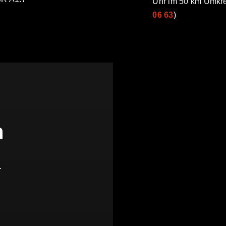
Uhr
im 50 km Umkre
06 63
)
n
.