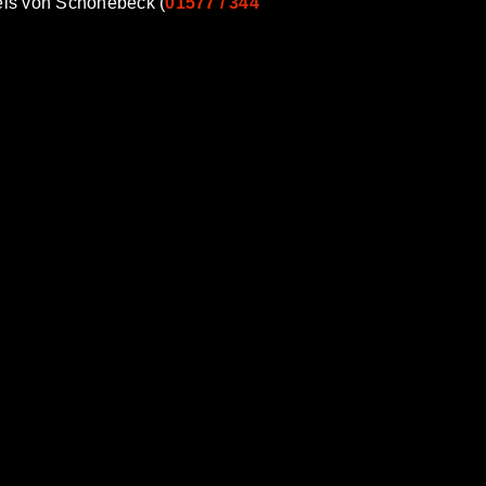
is von Schönebeck (
01577 / 344